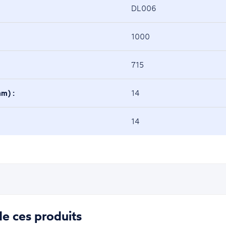
DL006
1000
715
mm) :
14
14
e ces produits