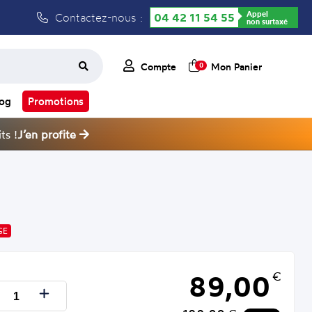
Appel
Contactez-nous :
04 42 11 54 55
non surtaxé
Compte
Mon Panier
0
log
Promotions
ts !
J’en profite
GE
89,00
€