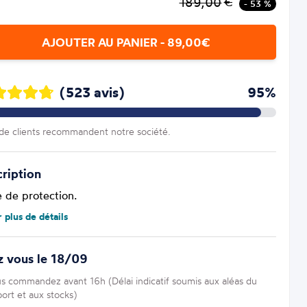
189,00
€
- 53 %
AJOUTER AU PANIER - 89,00€
(523 avis)
95%
e clients recommandent notre société.
ription
e de protection.
r plus de détails
z vous le 18/09
us commandez avant 16h (Délai indicatif soumis aux aléas du
port et aux stocks)