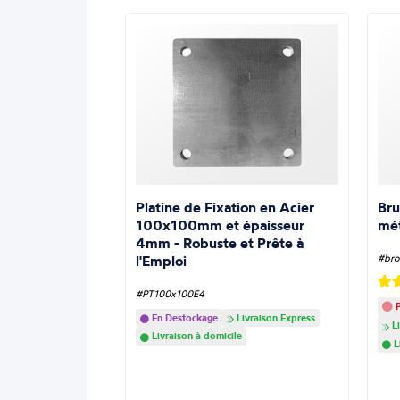
Platine de Fixation en Acier
Bru
100x100mm et épaisseur
mé
4mm - Robuste et Prête à
l'Emploi
#bro
#PT100x100E4
P
En Destockage
Livraison Express
Li
Livraison à domicile
L