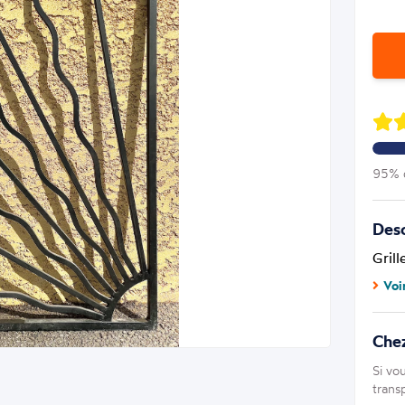
95% d
Desc
Grill
Voi
Che
Si vo
trans