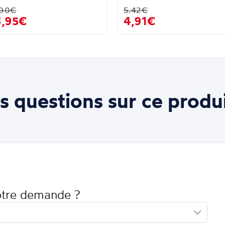
.90€
5.42€
3,95€
4,91€
s questions sur ce produi
votre demande ?