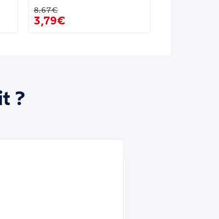
8.67€
3,79€
t ?