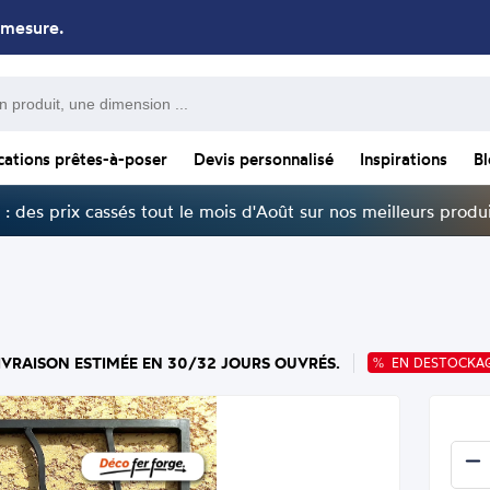
 mesure.
cations prêtes-à-poser
Devis personnalisé
Inspirations
B
: des prix cassés tout le mois d'Août sur nos meilleurs produi
LIVRAISON ESTIMÉE EN 30/32 JOURS OUVRÉS.
EN DESTOCKA