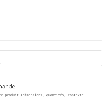
t
mande