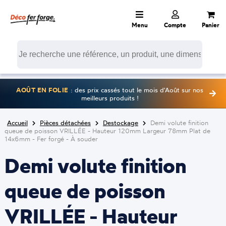
Menu
Compte
Panier
AOÛT EN FOLIE
: des prix cassés tout le mois d'Août sur nos
meilleurs produits !
Accueil
Pièces détachées
Destockage
Demi volute finition
queue de poisson VRILLÉE - Hauteur 120mm Largeur 78mm Plat de
14x6mm - Fer forgé - À souder
Demi volute finition
queue de poisson
VRILLÉE - Hauteur