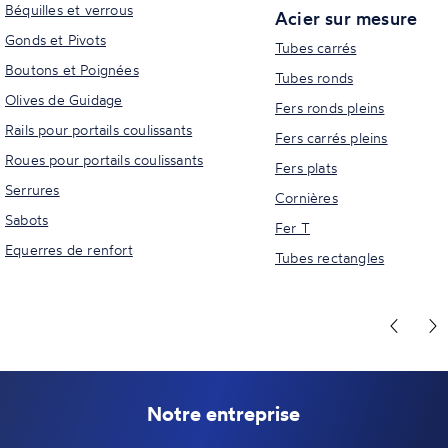
Béquilles et verrous
Acier sur mesure
Gonds et Pivots
Tubes carrés
Boutons et Poignées
Tubes ronds
Olives de Guidage
Fers ronds pleins
Rails pour portails coulissants
Fers carrés pleins
Roues pour portails coulissants
Fers plats
Serrures
Cornières
Sabots
Fer T
Equerres de renfort
Tubes rectangles
Notre entreprise