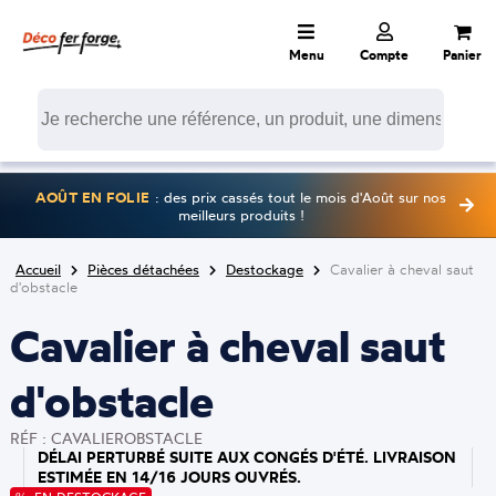
Menu
Compte
Panier
AOÛT EN FOLIE
: des prix cassés tout le mois d'Août sur nos
meilleurs produits !
Accueil
Pièces détachées
Destockage
Cavalier à cheval saut
d'obstacle
Cavalier à cheval saut
d'obstacle
RÉF : CAVALIEROBSTACLE
DÉLAI PERTURBÉ SUITE AUX CONGÉS D'ÉTÉ. LIVRAISON
ESTIMÉE EN 14/16 JOURS OUVRÉS.