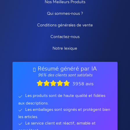
Nos Meilleurs Produits
Qui sommes-nous ?
Conditions générales de vente
Contactez-nous
Notre lexique
Résumé généré par IA
96% des clients sont satisfaits
3958 avis
Les produits sont de haute qualité et fidèles
aux descriptions.
Les emballages sont soignés et protègent bien
les articles.
Le service client est réactif, aimable et