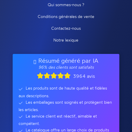
Qui sommes-nous ?
Conditions générales de vente
Contactez-nous
Notre lexique
Résumé généré par IA
96% des clients sont satisfaits
3964 avis
Les produits sont de haute qualité et fidèles
aux descriptions.
Les emballages sont soignés et protègent bien
les articles.
Le service client est réactif, aimable et
compétent.
Le catalogue offre un large choix de produits