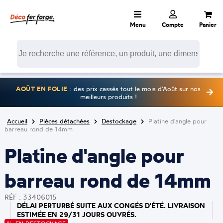
Menu
Compte
Panier
AOÛT EN FOLIE
: des prix cassés tout le mois d'Août sur nos
meilleurs produits !
Accueil
Pièces détachées
Destockage
Platine d'angle pour
barreau rond de 14mm
Platine d'angle pour
barreau rond de 14mm
RÉF : 33406015
DÉLAI PERTURBÉ SUITE AUX CONGÉS D'ÉTÉ. LIVRAISON
ESTIMÉE EN 29/31 JOURS OUVRÉS.