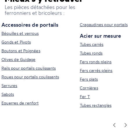
Les pièces détachées pour les
ferronniers et bricoleurs :
Accessoires de portails
Crapaudines pour portails
Béquilles et verrous
Acier sur mesure
Gonds et Pivots
Tubes carrés
Boutons et Poignées
Tubes ronds
Olives de Guidage
Fers ronds pleins
Rails pour portails coulissants
Fers carrés pleins
Roues pour portails coulissants
Fers plats
Serrures
Cornières
Sabots
Fer T
Equerres de renfort
Tubes rectangles