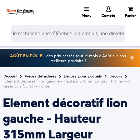
Menu
Compte
Panier
AOÛT EN FOLIE
: des prix cassés tout le mois d'Août sur nos
meilleurs produits !
Accueil
Pièces détachées
Décors pour portails
Décors
Element décoratif lion gauche - Hauteur 315mm Largeur 170mm- À
visser (vis fourni) - Fonte
Element décoratif lion
gauche - Hauteur
315mm Largeur