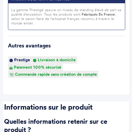
La gamme 'Prestige' assure un niveau de standing élevé de part sa
qualité d'exception. Tous les produits sont
Fabriqués En France
,
selon le savoir-faire de l'artisanat français reconnu à travers le
monde entier.
Autres avantages
Prestige
Livraison à domicile
Paiement 100% sécurisé
Commande rapide sans création de compte
Informations sur le produit
Quelles informations retenir sur ce
produit ?