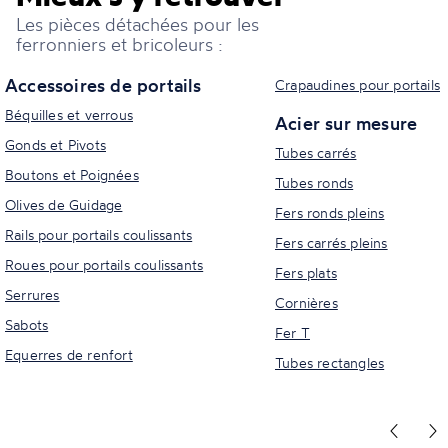
Les pièces détachées pour les
ferronniers et bricoleurs :
Accessoires de portails
Crapaudines pour portails
Béquilles et verrous
Acier sur mesure
Gonds et Pivots
Tubes carrés
Boutons et Poignées
Tubes ronds
Olives de Guidage
Fers ronds pleins
Rails pour portails coulissants
Fers carrés pleins
Roues pour portails coulissants
Fers plats
Serrures
Cornières
Sabots
Fer T
Equerres de renfort
Tubes rectangles