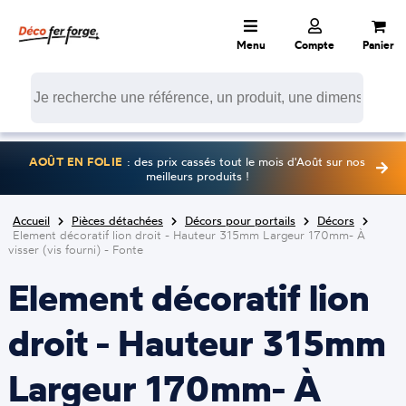
Menu
Compte
Panier
AOÛT EN FOLIE
: des prix cassés tout le mois d'Août sur nos
meilleurs produits !
Accueil
Pièces détachées
Décors pour portails
Décors
Element décoratif lion droit - Hauteur 315mm Largeur 170mm- À
visser (vis fourni) - Fonte
Element décoratif lion
droit - Hauteur 315mm
Largeur 170mm- À