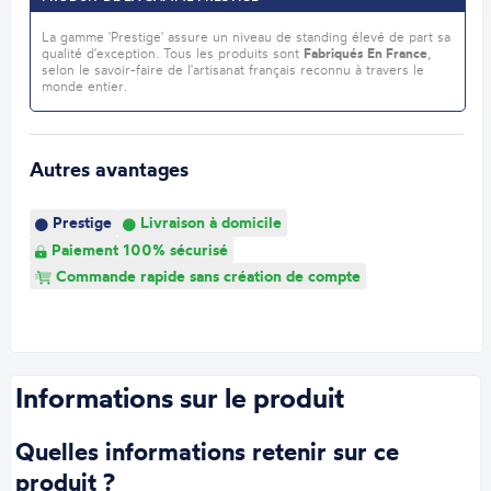
La gamme 'Prestige' assure un niveau de standing élevé de part sa
qualité d'exception. Tous les produits sont
Fabriqués En France
,
selon le savoir-faire de l'artisanat français reconnu à travers le
monde entier.
Autres avantages
Prestige
Livraison à domicile
Paiement 100% sécurisé
Commande rapide sans création de compte
Informations sur le produit
Quelles informations retenir sur ce
produit ?