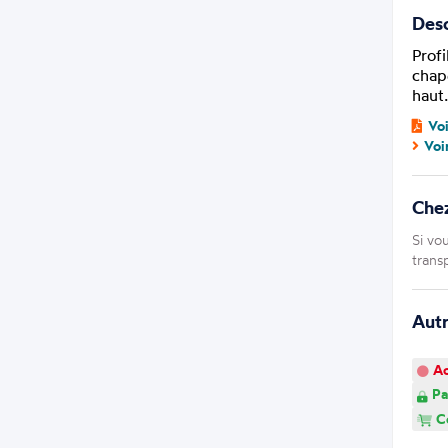
Desc
Prof
chap
haut.
Vo
Voi
Che
Si vo
trans
Aut
Ao
Pa
Co