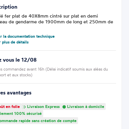
ription
ilé fer plat de 40X8mm cintré sur plat en demi
eau de gendarme de 1900mm de long et 250mm de
ir la documentation technique
r plus de détails
z vous le 12/08
us commandez avant 16h (Délai indicatif soumis aux aléas du
port et aux stocks)
res avantages
ût en folie
Livraison Express
Livraison à domicile
iement 100% sécurisé
mmande rapide sans création de compte