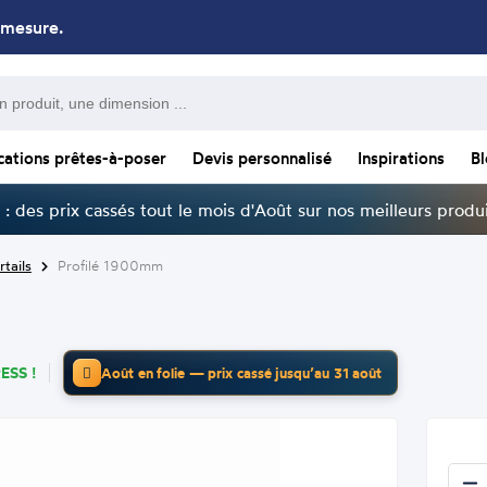
 mesure.
cations prêtes-à-poser
Devis personnalisé
Inspirations
B
: des prix cassés tout le mois d'Août sur nos meilleurs produi
tails
Profilé 1900mm
ESS !
Août en folie — prix cassé jusqu’au 31 août