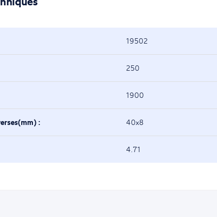
chniques
19502
250
1900
verses(mm) :
40x8
4.71