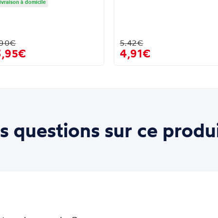
ivraison à domicile
.90€
5.42€
3,95€
4,91€
s questions sur ce produi