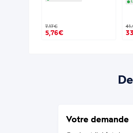
L
7.17€
41
5,76€
3
De
Votre demande