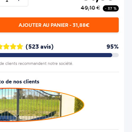
49,10
€
- 37 %
AJOUTER AU PANIER - 31,88€
(523 avis)
95%
e clients recommandent notre société.
o de nos clients