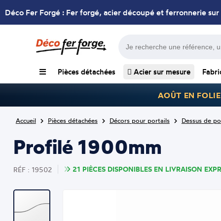
Déco Fer Forgé : Fer forgé, acier découpé et ferronnerie sur
Pièces détachées
Acier sur mesure
Fabri
AOÛT EN FOLIE
Accueil
Pièces détachées
Décors pour portails
Dessus de por
Profilé 1900mm
21 PIÈCES DISPONIBLES EN LIVRAISON EXPR
RÉF : 19502