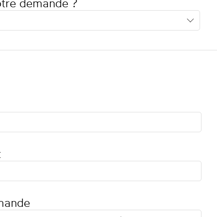
votre demande ?
t
mande