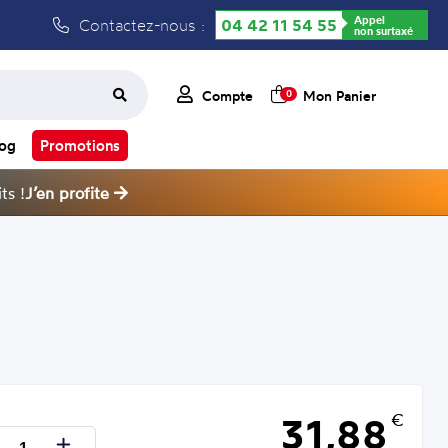
Appel
Contactez-nous :
04 42 11 54 55
non surtaxé
Compte
Mon Panier
0
log
Promotions
ts !
J’en profite
31,88
€