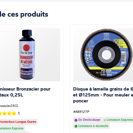
e ces produits
nisseur Bronzacier pour
Disque à lamelle grains de 
taux 0,25L
et Ø125mm - Pour meuler e
poncer
nzacier25CL
#ABR127P
1
En Destockage
Livraison Express
romotion Longue Durée
Livraison à domicile
vraison Express