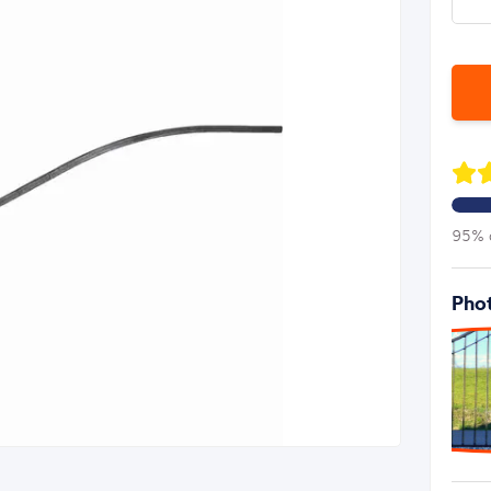
95% d
Phot