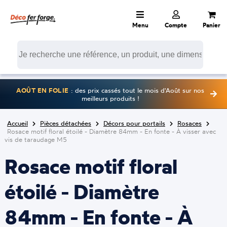
Menu
Compte
Panier
AOÛT EN FOLIE
: des prix cassés tout le mois d'Août sur nos
meilleurs produits !
Accueil
Pièces détachées
Décors pour portails
Rosaces
Rosace motif floral étoilé - Diamètre 84mm - En fonte - À visser avec
vis de taraudage M5
Rosace motif floral
étoilé - Diamètre
84mm - En fonte - À