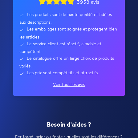
3958 avis
Les produits sont de haute qualité et fidèles
aux descriptions.
Les emballages sont soignés et protègent bien
les articles.
Le service client est réactif, aimable et
compétent.
Le catalogue offre un large choix de produits
variés.
Les prix sont compétitifs et attractifs.
Voir tous les avis
Besoin d'aides ?
Fer forgé, acier ou fonte : quelles sont les différences ?