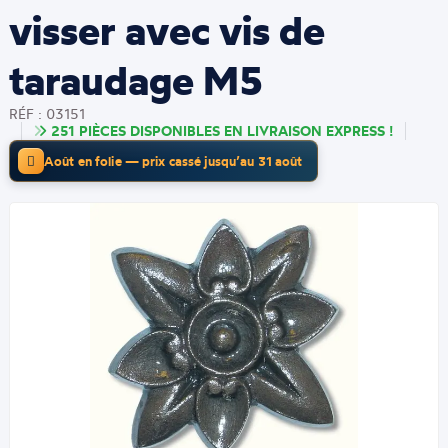
visser avec vis de
taraudage M5
RÉF : 03151
251 PIÈCES DISPONIBLES EN LIVRAISON EXPRESS !
Août en folie — prix cassé jusqu’au 31 août