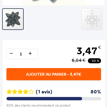
3,47
€
6,04
€
- 50 %
AJOUTER AU PANIER - 3,47€
(1 avis)
80%
80% des clients recommandent ce produit.