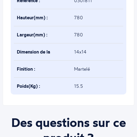
Référence :
0301811
Hauteur(mm) :
780
Largeur(mm) :
780
Dimension de la
14x14
base(mm) :
Finition :
Martelé
Poids(Kg) :
15.5
Des questions sur ce