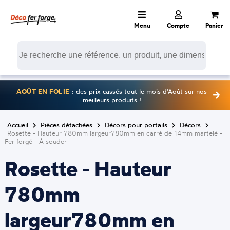
Menu
Compte
Panier
AOÛT EN FOLIE
: des prix cassés tout le mois d'Août sur nos
meilleurs produits !
Accueil
Pièces détachées
Décors pour portails
Décors
Rosette - Hauteur 780mm largeur780mm en carré de 14mm martelé -
Fer forgé - À souder
Rosette - Hauteur
780mm
largeur780mm en