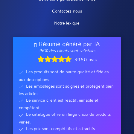
Contactez-nous
Notre lexique
Résumé généré par IA
96% des clients sont satisfaits
3960 avis
Les produits sont de haute qualité et fidèles
aux descriptions.
Les emballages sont soignés et protègent bien
les articles.
Le service client est réactif, aimable et
compétent.
Le catalogue offre un large choix de produits
variés.
Les prix sont compétitifs et attractifs.