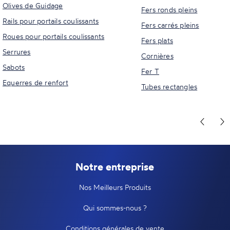
Olives de Guidage
Fers ronds pleins
Rails pour portails coulissants
Fers carrés pleins
Roues pour portails coulissants
Fers plats
Serrures
Cornières
Sabots
Fer T
Equerres de renfort
Tubes rectangles
Notre entreprise
Nos Meilleurs Produits
Qui sommes-nous ?
Conditions générales de vente