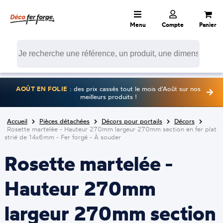
Menu
Compte
Panier
AOÛT EN FOLIE
: des prix cassés tout le mois d'Août sur nos
meilleurs produits !
Accueil
Pièces détachées
Décors pour portails
Décors
Rosette martelée - Hauteur 270mm largeur 270mm section en fer plat
strié de 14x6mm - Fer forgé - À souder
Rosette martelée -
Hauteur 270mm
largeur 270mm section