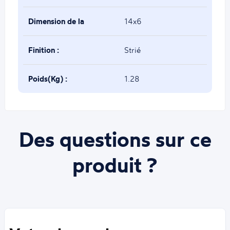
Dimension de la
14x6
base(mm) :
Finition :
Strié
Poids(Kg) :
1.28
Des questions sur ce
produit ?