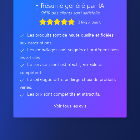
Résumé généré par IA
96% des clients sont satisfaits
3962 avis
Les produits sont de haute qualité et fidèles
aux descriptions.
Les emballages sont soignés et protègent bien
les articles.
Le service client est réactif, aimable et
compétent.
Le catalogue offre un large choix de produits
variés.
Les prix sont compétitifs et attractifs.
Voir tous les avis