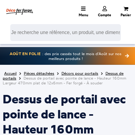
Menu
Compte
Panier
AOÛT EN FOLIE
: des prix cassés tout le mois d'Août sur nos
meilleurs produits !
Accueil
Pièces détachées
Décors pour portails
Dessus de
portails
Dessus de portail avec pointe de lance - Hauteur 160mm
Largeur 470mm plat de 12x6mm - Fer forgé - À souder
Dessus de portail avec
pointe de lance -
Hauteur 160mm