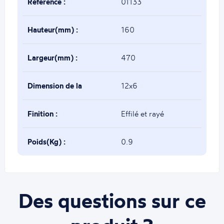
Référence :
01133
Hauteur(mm) :
160
Largeur(mm) :
470
Dimension de la
12x6
base(mm) :
Finition :
Effilé et rayé
Poids(Kg) :
0.9
Des questions sur ce