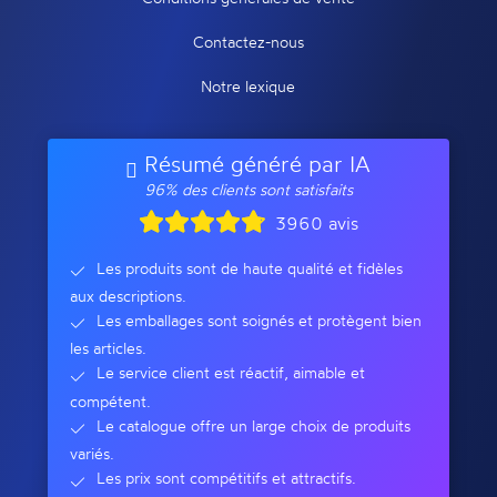
Contactez-nous
Notre lexique
Résumé généré par IA
96% des clients sont satisfaits
3960 avis
Les produits sont de haute qualité et fidèles
aux descriptions.
Les emballages sont soignés et protègent bien
les articles.
Le service client est réactif, aimable et
compétent.
Le catalogue offre un large choix de produits
variés.
Les prix sont compétitifs et attractifs.