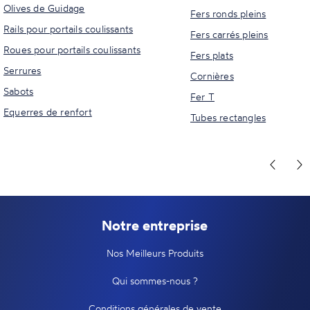
Olives de Guidage
Fers ronds pleins
Rails pour portails coulissants
Fers carrés pleins
Roues pour portails coulissants
Fers plats
Serrures
Cornières
Sabots
Fer T
Equerres de renfort
Tubes rectangles
Notre entreprise
Nos Meilleurs Produits
Qui sommes-nous ?
Conditions générales de vente