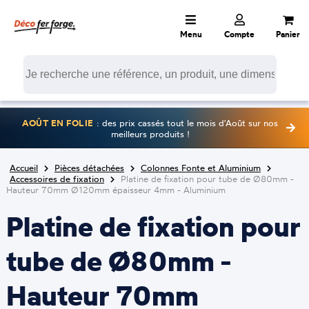
Menu
Compte
Panier
AOÛT EN FOLIE
: des prix cassés tout le mois d'Août sur nos
meilleurs produits !
Accueil
Pièces détachées
Colonnes Fonte et Aluminium
Accessoires de fixation
Platine de fixation pour tube de Ø80mm -
Hauteur 70mm Ø120mm épaisseur 4mm - Aluminium
Platine de fixation pour
tube de Ø80mm -
Hauteur 70mm