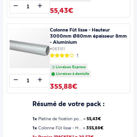
55,43€
Colonne Fût lisse - Hauteur
3000mm Ø80mm épaisseur 8mm
- Aluminium
#063101
1
Livraison Express
Livraison à domicile
355,88€
Résumé de votre pack :
1x
Platine de fixation po... =
55,43€
1x
Colonne Fût lisse - H... =
355,88€