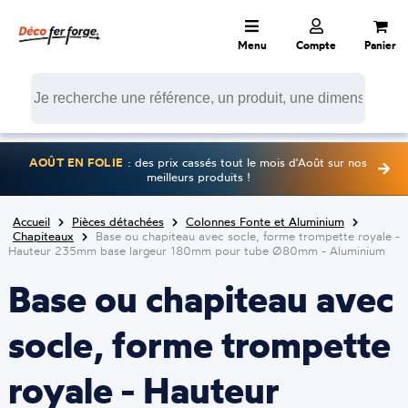
Menu
Compte
Panier
AOÛT EN FOLIE
: des prix cassés tout le mois d'Août sur nos
meilleurs produits !
Accueil
Pièces détachées
Colonnes Fonte et Aluminium
Chapiteaux
Base ou chapiteau avec socle, forme trompette royale -
Hauteur 235mm base largeur 180mm pour tube Ø80mm - Aluminium
Base ou chapiteau avec
socle, forme trompette
royale - Hauteur