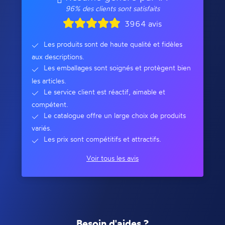
96% des clients sont satisfaits
3964 avis
Les produits sont de haute qualité et fidèles
aux descriptions.
Les emballages sont soignés et protègent bien
les articles.
Le service client est réactif, aimable et
compétent.
Le catalogue offre un large choix de produits
variés.
Les prix sont compétitifs et attractifs.
Voir tous les avis
Besoin d'aides ?