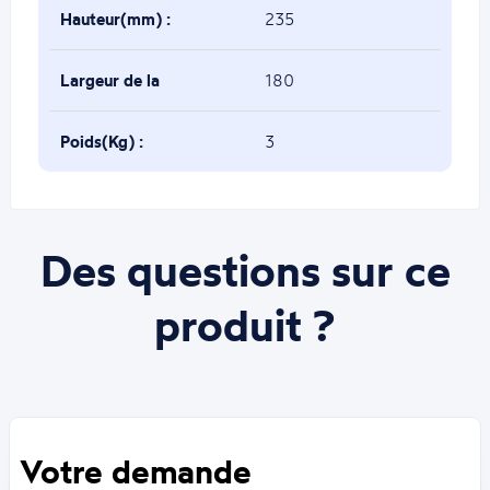
Hauteur(mm) :
235
Largeur de la
180
chape(mm) :
Poids(Kg) :
3
Des questions sur ce
produit ?
Votre demande