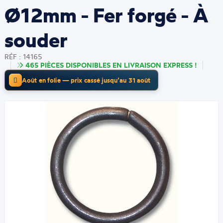
Ø12mm - Fer forgé - À
souder
RÉF : 14165
465 PIÈCES DISPONIBLES EN LIVRAISON EXPRESS !
Août en folie — prix cassé jusqu’au 31 août