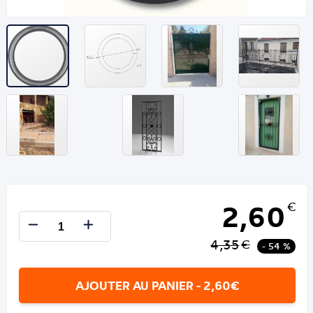
2,60
€
4,35
€
- 54 %
AJOUTER AU PANIER - 2,60€