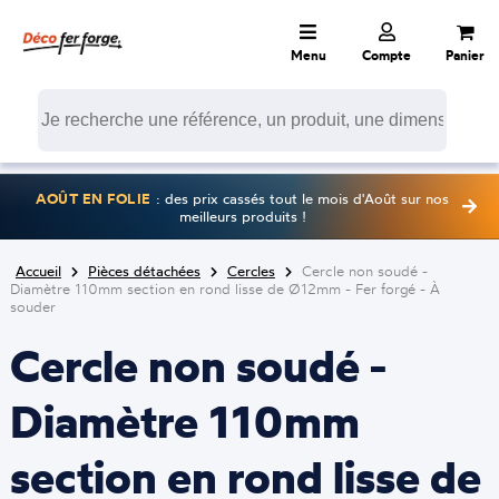
Menu
Compte
Panier
AOÛT EN FOLIE
: des prix cassés tout le mois d'Août sur nos
meilleurs produits !
Accueil
Pièces détachées
Cercles
Cercle non soudé -
Diamètre 110mm section en rond lisse de Ø12mm - Fer forgé - À
souder
Cercle non soudé -
Diamètre 110mm
section en rond lisse de