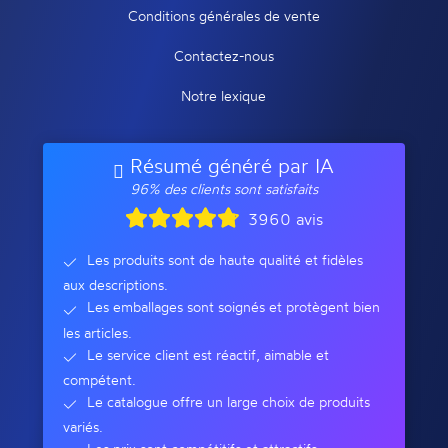
Conditions générales de vente
Contactez-nous
Notre lexique
Résumé généré par IA
96% des clients sont satisfaits
3960 avis
Les produits sont de haute qualité et fidèles
aux descriptions.
Les emballages sont soignés et protègent bien
les articles.
Le service client est réactif, aimable et
compétent.
Le catalogue offre un large choix de produits
variés.