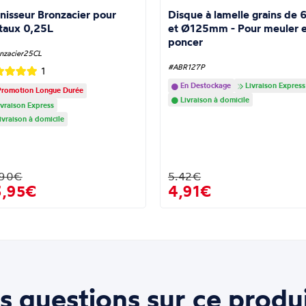
nisseur Bronzacier pour
Disque à lamelle grains de 
taux 0,25L
et Ø125mm - Pour meuler e
poncer
nzacier25CL
#ABR127P
1
En Destockage
Livraison Express
romotion Longue Durée
Livraison à domicile
vraison Express
ivraison à domicile
.90€
5.42€
3,95€
4,91€
s questions sur ce produi