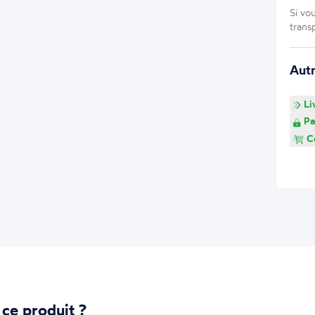
Si vo
trans
Aut
Li
Pa
Co
 ce produit ?