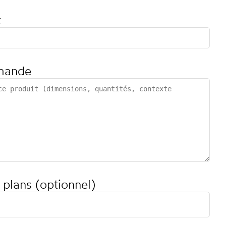
t
mande
 plans (optionnel)