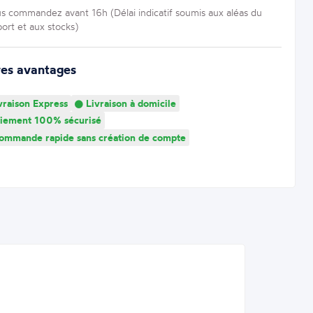
us commandez avant 16h (Délai indicatif soumis aux aléas du
port et aux stocks)
res avantages
vraison Express
Livraison à domicile
iement 100% sécurisé
mmande rapide sans création de compte