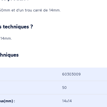
 50mm et d'un trou carré de 14mm.
s techniques ?
x14mm.
chniques
60303009
50
ous(mm) :
14x14