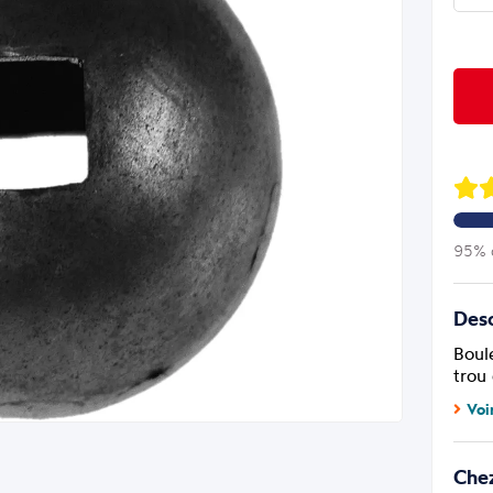
95% d
Desc
Boul
trou
Voi
Che