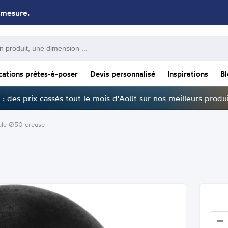
 mesure.
cations prêtes-à-poser
Devis personnalisé
Inspirations
B
: des prix cassés tout le mois d'Août sur nos meilleurs produi
ule Ø50 creuse