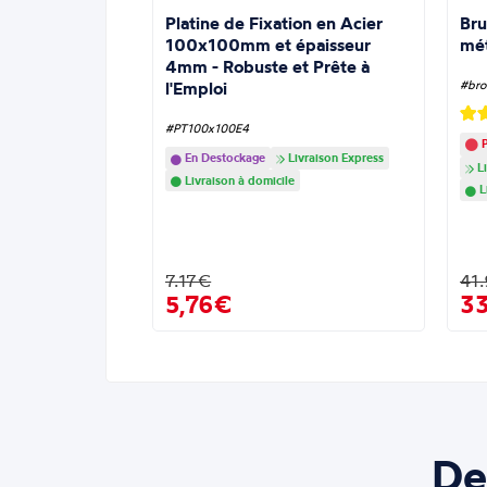
Platine de Fixation en Acier
Bru
100x100mm et épaisseur
mé
4mm - Robuste et Prête à
l'Emploi
#bro
#PT100x100E4
P
En Destockage
Livraison Express
Li
Livraison à domicile
L
7.17€
41
5,76€
3
De