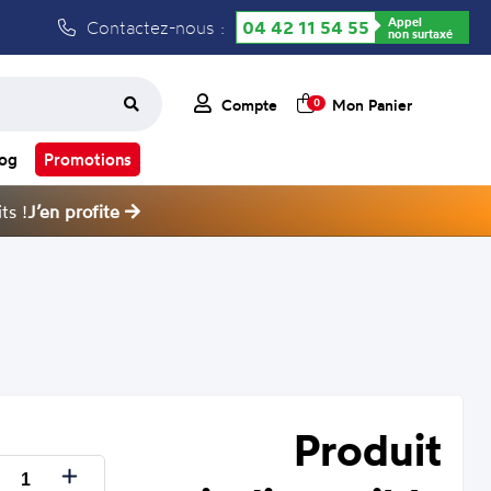
Appel
Contactez-nous :
04 42 11 54 55
non surtaxé
Compte
Mon Panier
0
log
Promotions
ts !
J’en profite
Produit