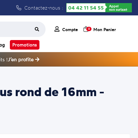
Appel
Contactez-nous :
04 42 11 54 55
non surtaxé
Compte
Mon Panier
0
log
Promotions
ts !
J’en profite
ous rond de 16mm -