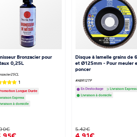
nisseur Bronzacier pour
Disque à lamelle grains de 
taux 0,25L
et Ø125mm - Pour meuler e
poncer
nzacier25CL
#ABR127P
1
En Destockage
Livraison Express
romotion Longue Durée
Livraison à domicile
vraison Express
ivraison à domicile
.90€
5.42€
3,95€
4,91€