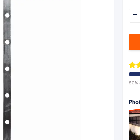
80% d
Phot