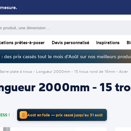
 mesure.
cations prêtes-à-poser
Devis personnalisé
Inspirations
B
: des prix cassés tout le mois d'Août sur nos meilleurs produi
Barre plate à trous - Longueur 2000mm - 15 trous rond de 16mm - Acier
 Longueur 2000mm - 15 tr
ESS !
Août en folie — prix cassé jusqu’au 31 août