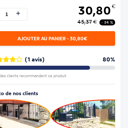
30,80
€
45,37
€
- 34 %
AJOUTER AU PANIER - 30,80€
(1 avis)
80%
es clients recommandent ce produit.
o de nos clients