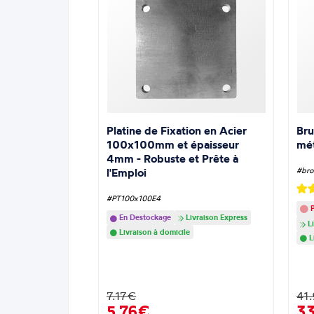
Platine de Fixation en Acier
Bru
100x100mm et épaisseur
mé
4mm - Robuste et Prête à
l'Emploi
#bro
#PT100x100E4
P
En Destockage
Livraison Express
Li
Livraison à domicile
L
7.17€
41
5,76€
3