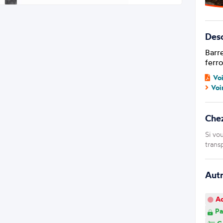
Desc
Barre
ferro
Vo
Voi
Che
Si vo
trans
Aut
Ao
Pa