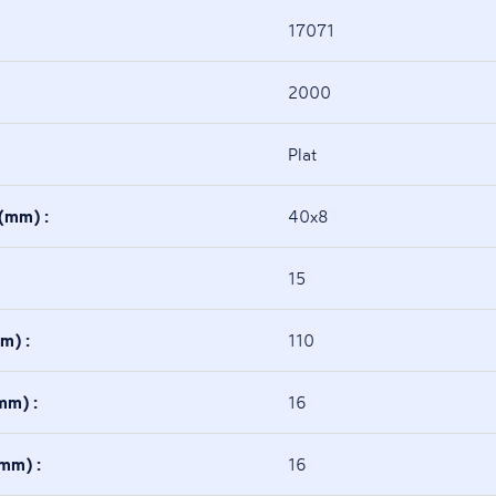
17071
2000
Plat
e(mm) :
40x8
15
m) :
110
mm) :
16
(mm) :
16