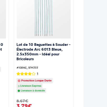
Lot de 10 Baguettes à Souder -
60
Électrode Arc 6013 Bleue,
t
2.5x350mm - Idéal pour
Bricoleurs
#10BAG_1EW355
1
Promotion Longue Durée
Livraison Express
Livraison à domicile
8.67€
3,79€