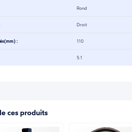
Rond
:
Droit
tés(mm) :
110
5.1
e ces produits