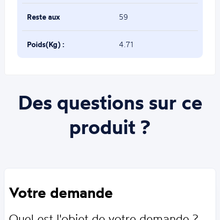
Reste aux
59
extrémités(mm) :
Poids(Kg) :
4.71
Des questions sur ce
produit ?
Votre demande
Quel est l'objet de votre demande ?