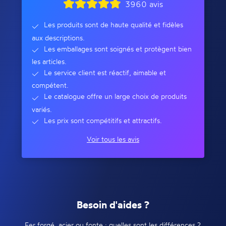
3960 avis
Les produits sont de haute qualité et fidèles
aux descriptions.
Les emballages sont soignés et protègent bien
les articles.
Le service client est réactif, aimable et
compétent.
Le catalogue offre un large choix de produits
variés.
Les prix sont compétitifs et attractifs.
Voir tous les avis
Besoin d'aides ?
Fer forgé, acier ou fonte : quelles sont les différences ?