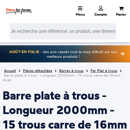
Menu
Compte
Panier
AOÛT EN FOLIE
: des prix cassés tout le mois d'Août sur nos
meilleurs produits !
Accueil
Pièces détachées
Barres à trous
Fer Plat à trous
Barre plate à trous - Longueur 2000mm - 15 trous carre de 16mm -
Acier
Barre plate à trous -
Longueur 2000mm -
15 trous carre de 16mm