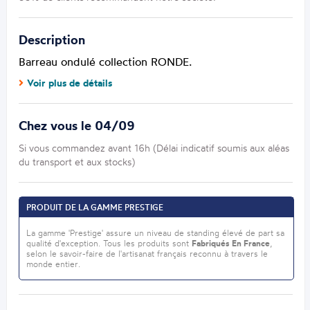
Description
Barreau ondulé collection RONDE.
Voir plus de détails
Chez vous le 04/09
Si vous commandez avant 16h (Délai indicatif soumis aux aléas
du transport et aux stocks)
PRODUIT DE LA GAMME PRESTIGE
La gamme 'Prestige' assure un niveau de standing élevé de part sa
qualité d'exception. Tous les produits sont
Fabriqués En France
,
selon le savoir-faire de l'artisanat français reconnu à travers le
monde entier.