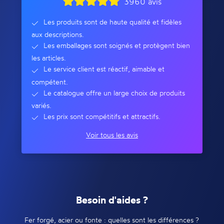
3960 avis
Les produits sont de haute qualité et fidèles
aux descriptions.
Les emballages sont soignés et protègent bien
les articles.
Le service client est réactif, aimable et
compétent.
Le catalogue offre un large choix de produits
variés.
Les prix sont compétitifs et attractifs.
Voir tous les avis
Besoin d'aides ?
Fer forgé, acier ou fonte : quelles sont les différences ?