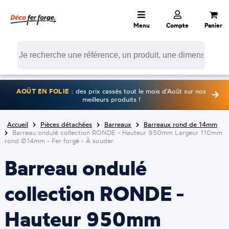
Menu
Compte
Panier
AOÛT EN FOLIE
: des prix cassés tout le mois d'Août sur nos
meilleurs produits !
Accueil
Pièces détachées
Barreaux
Barreaux rond de 14mm
Barreau ondulé collection RONDE - Hauteur 950mm Largeur 110mm
rond Ø14mm - Fer forgé - À souder
Barreau ondulé
collection RONDE -
Hauteur 950mm