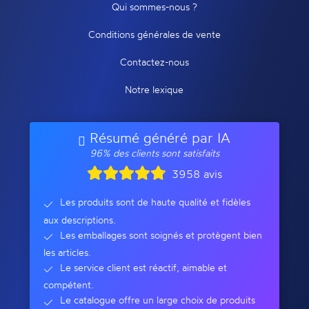
Qui sommes-nous ?
Conditions générales de vente
Contactez-nous
Notre lexique
Résumé généré par IA
96% des clients sont satisfaits
3958 avis
Les produits sont de haute qualité et fidèles
aux descriptions.
Les emballages sont soignés et protègent bien
les articles.
Le service client est réactif, aimable et
compétent.
Le catalogue offre un large choix de produits