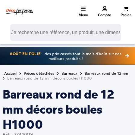
Menu
Compte
Panier
AOÛT EN FOLIE
: des prix cassés tout le mois d'Août sur nos
meilleurs produits !
Accueil
Pièces détachées
Barreaux
Barreaux rond de 12mm
Barreaux rond de 12 mm décors boules H1000
Barreaux rond de 12
mm décors boules
H1000
RÉF : 27440119