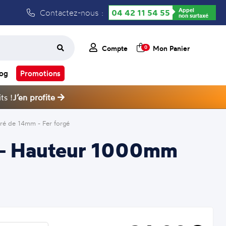
Appel
Contactez-nous :
04 42 11 54 55
non surtaxé
Compte
Mon Panier
0
log
Promotions
ts !
J’en profite
ré de 14mm - Fer forgé
re - Hauteur 1000mm