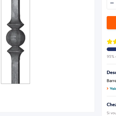
95% d
Desc
Barr
Voi
Che
Si vo