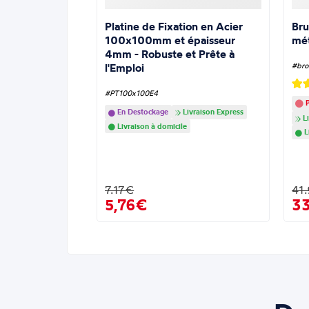
Platine de Fixation en Acier
Bru
100x100mm et épaisseur
mé
4mm - Robuste et Prête à
l'Emploi
#bro
#PT100x100E4
P
En Destockage
Livraison Express
Li
Livraison à domicile
L
7.17€
41
5,76€
3