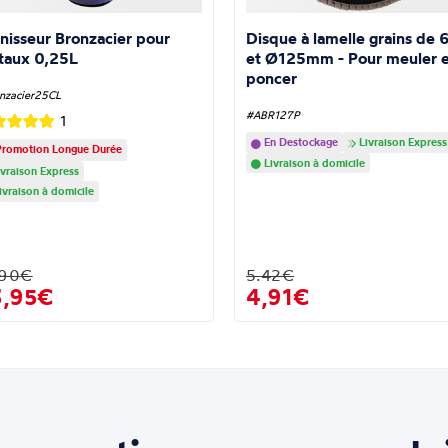
nisseur Bronzacier pour
Disque à lamelle grains de 
taux 0,25L
et Ø125mm - Pour meuler e
poncer
nzacier25CL
#ABR127P
1
En Destockage
Livraison Express
romotion Longue Durée
Livraison à domicile
vraison Express
ivraison à domicile
.90€
5.42€
3,95€
4,91€