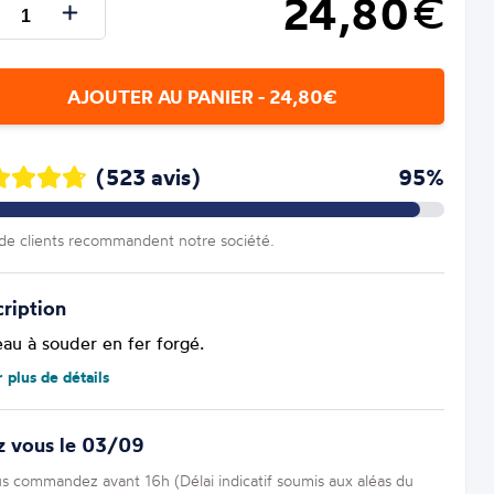
24,80
€
AJOUTER AU PANIER - 24,80€
(523 avis)
95%
e clients recommandent notre société.
ription
eau à souder en fer forgé.
r plus de détails
z vous le 03/09
us commandez avant 16h (Délai indicatif soumis aux aléas du