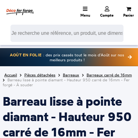
Menu
Compte
Panier
AOÛT EN FOLIE
: des prix cassés tout le mois d'Août sur nos
meilleurs produits !
Accueil
Pièces détachées
Barreaux
Barreaux carré de 16mm
Barreau lisse à pointe diamant - Hauteur 950 carré de 16mm - Fer
forgé - À souder
Barreau lisse à pointe
diamant - Hauteur 950
carré de 16mm - Fer