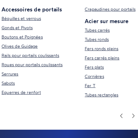
Accessoires de portails
Crapaudines pour portails
Béquilles et verrous
Acier sur mesure
Gonds et Pivots
Tubes carrés
Boutons et Poignées
Tubes ronds
Olives de Guidage
Fers ronds pleins
Rails pour portails coulissants
Fers carrés pleins
Roues pour portails coulissants
Fers plats
Serrures
Cornières
Sabots
Fer T
Equerres de renfort
Tubes rectangles