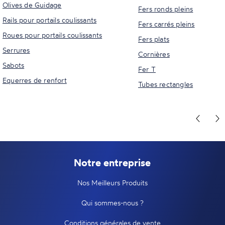
Olives de Guidage
Fers ronds pleins
Rails pour portails coulissants
Fers carrés pleins
Roues pour portails coulissants
Fers plats
Serrures
Cornières
Sabots
Fer T
Equerres de renfort
Tubes rectangles
Notre entreprise
Nos Meilleurs Produits
Qui sommes-nous ?
Conditions générales de vente