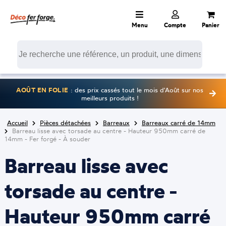
Menu
Compte
Panier
AOÛT EN FOLIE
: des prix cassés tout le mois d'Août sur nos
meilleurs produits !
Accueil
Pièces détachées
Barreaux
Barreaux carré de 14mm
Barreau lisse avec torsade au centre - Hauteur 950mm carré de
14mm - Fer forgé - À souder
Barreau lisse avec
torsade au centre -
Hauteur 950mm carré