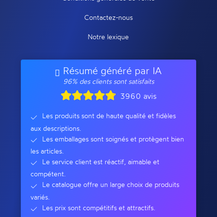
Contactez-nous
Notre lexique
Résumé généré par IA
96% des clients sont satisfaits
3960 avis
Les produits sont de haute qualité et fidèles
aux descriptions.
Les emballages sont soignés et protègent bien
les articles.
Le service client est réactif, aimable et
compétent.
Le catalogue offre un large choix de produits
variés.
Les prix sont compétitifs et attractifs.