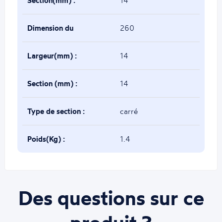
Section(mm) :
14
Dimension du
260
décor(mm) :
Largeur(mm) :
14
Section (mm) :
14
Type de section :
carré
Poids(Kg) :
1.4
Des questions sur ce