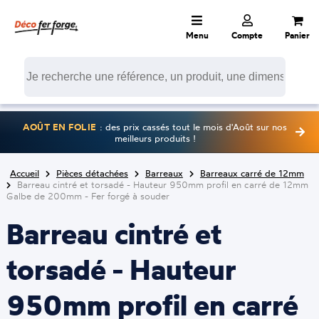
Menu
Compte
Panier
AOÛT EN FOLIE
: des prix cassés tout le mois d'Août sur nos
meilleurs produits !
Accueil
Pièces détachées
Barreaux
Barreaux carré de 12mm
Barreau cintré et torsadé - Hauteur 950mm profil en carré de 12mm
Galbe de 200mm - Fer forgé à souder
Barreau cintré et
torsadé - Hauteur
950mm profil en carré