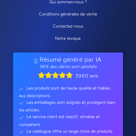
Qui sommes-nous ?
Conditions générales de vente
Contactez-nous
Notre lexique
Résumé généré par IA
96% des clients sont satisfaits
3960 avis
Les produits sont de haute qualité et fidèles
aux descriptions.
Les emballages sont soignés et protègent bien
les articles.
Le service client est réactif, aimable et
compétent.
Le catalogue offre un large choix de produits