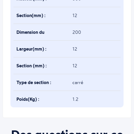
Section(mm) :
12
Dimension du
200
décor(mm) :
Largeur(mm) :
12
Section (mm) :
12
Type de section :
carré
Poids(Kg) :
1.2