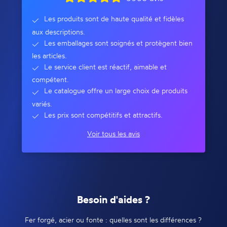
Les produits sont de haute qualité et fidèles
aux descriptions.
Les emballages sont soignés et protègent bien
les articles.
Le service client est réactif, aimable et
compétent.
Le catalogue offre un large choix de produits
variés.
Les prix sont compétitifs et attractifs.
Voir tous les avis
Besoin d'aides ?
Fer forgé, acier ou fonte : quelles sont les différences ?