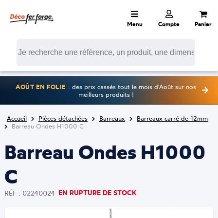
Menu
Compte
Panier
AOÛT EN FOLIE
: des prix cassés tout le mois d'Août sur nos
meilleurs produits !
Accueil
Pièces détachées
Barreaux
Barreaux carré de 12mm
Barreau Ondes H1000 C
Barreau Ondes H1000
C
EN RUPTURE DE STOCK
RÉF : 02240024