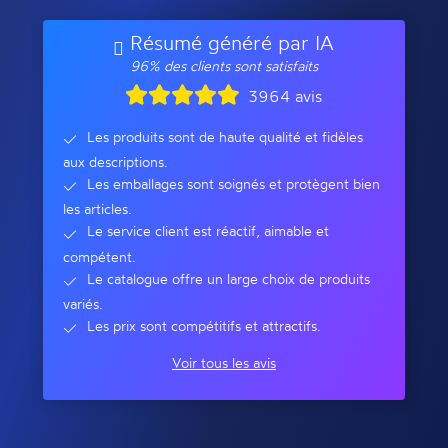
Résumé généré par IA
96% des clients sont satisfaits
3964 avis
Les produits sont de haute qualité et fidèles
aux descriptions.
Les emballages sont soignés et protègent bien
les articles.
Le service client est réactif, aimable et
compétent.
Le catalogue offre un large choix de produits
variés.
Les prix sont compétitifs et attractifs.
Voir tous les avis