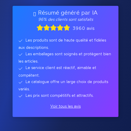
Résumé généré par IA
96% des clients sont satisfaits
3960 avis
Les produits sont de haute qualité et fidèles
aux descriptions.
Les emballages sont soignés et protègent bien
les articles.
Le service client est réactif, aimable et
compétent.
Le catalogue offre un large choix de produits
variés.
Les prix sont compétitifs et attractifs.
Voir tous les avis