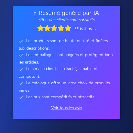
Résumé généré par IA
96% des clients sont satisfaits
3964 avis
Les produits sont de haute qualité et fidèles
aux descriptions.
Les emballages sont soignés et protègent bien
les articles.
Le service client est réactif, aimable et
compétent.
Le catalogue offre un large choix de produits
variés.
Les prix sont compétitifs et attractifs.
Voir tous les avis