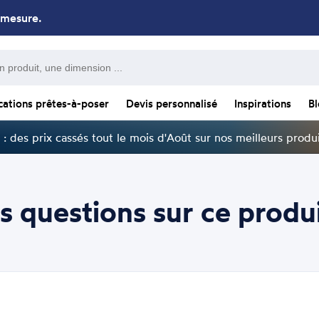
 mesure.
cations prêtes-à-poser
Devis personnalisé
Inspirations
B
: des prix cassés tout le mois d'Août sur nos meilleurs produi
s questions sur ce produi