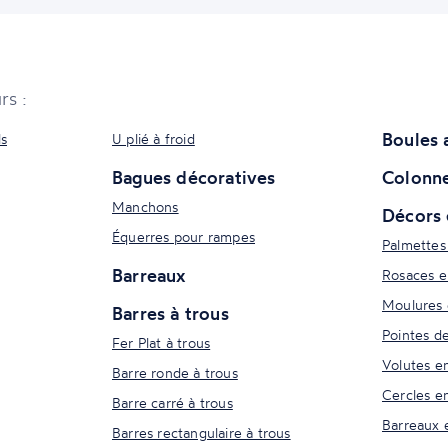
rs :
Boules 
ls
U plié à froid
Bagues décoratives
Colonne
Manchons
Décors 
Équerres pour rampes
Palmettes
Barreaux
Rosaces e
Moulures 
Barres à trous
Pointes d
Fer Plat à trous
Volutes e
Barre ronde à trous
Cercles e
Barre carré à trous
Barreaux 
Barres rectangulaire à trous