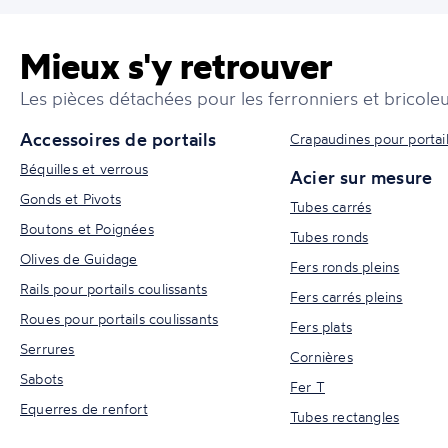
Mieux s'y retrouver
Les pièces détachées pour les ferronniers et bricoleu
Accessoires de portails
Crapaudines pour portai
Béquilles et verrous
Acier sur mesure
Gonds et Pivots
Tubes carrés
Boutons et Poignées
Tubes ronds
Olives de Guidage
Fers ronds pleins
Rails pour portails coulissants
Fers carrés pleins
Roues pour portails coulissants
Fers plats
Serrures
Cornières
Sabots
Fer T
Equerres de renfort
Tubes rectangles