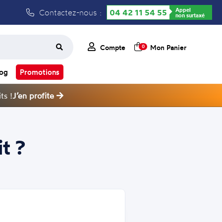
Appel
Contactez-nous :
04 42 11 54 55
non surtaxé
Compte
Mon Panier
0
log
Promotions
ts !
J’en profite
t ?