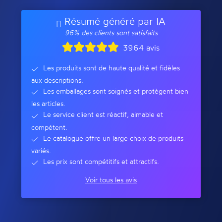
Résumé généré par IA
96% des clients sont satisfaits
3964 avis
Les produits sont de haute qualité et fidèles
aux descriptions.
Les emballages sont soignés et protègent bien
les articles.
Le service client est réactif, aimable et
compétent.
Le catalogue offre un large choix de produits
variés.
Les prix sont compétitifs et attractifs.
Voir tous les avis