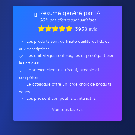
Résumé généré par IA
96% des clients sont satisfaits
3958 avis
Les produits sont de haute qualité et fidèles
aux descriptions.
Les emballages sont soignés et protègent bien
les articles.
Le service client est réactif, aimable et
compétent.
Le catalogue offre un large choix de produits
variés.
Les prix sont compétitifs et attractifs.
Voir tous les avis