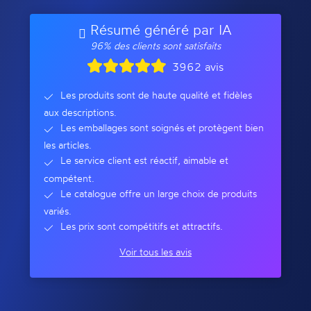
Résumé généré par IA
96% des clients sont satisfaits
3962 avis
Les produits sont de haute qualité et fidèles
aux descriptions.
Les emballages sont soignés et protègent bien
les articles.
Le service client est réactif, aimable et
compétent.
Le catalogue offre un large choix de produits
variés.
Les prix sont compétitifs et attractifs.
Voir tous les avis