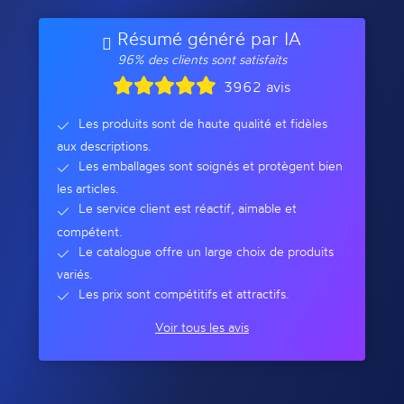
Résumé généré par IA
96% des clients sont satisfaits
3962 avis
Les produits sont de haute qualité et fidèles
aux descriptions.
Les emballages sont soignés et protègent bien
les articles.
Le service client est réactif, aimable et
compétent.
Le catalogue offre un large choix de produits
variés.
Les prix sont compétitifs et attractifs.
Voir tous les avis