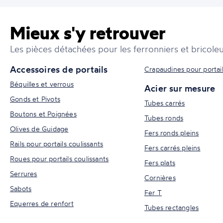
Mieux s'y retrouver
Les pièces détachées pour les ferronniers et bricoleu
Accessoires de portails
Crapaudines pour portai
Béquilles et verrous
Acier sur mesure
Gonds et Pivots
Tubes carrés
Boutons et Poignées
Tubes ronds
Olives de Guidage
Fers ronds pleins
Rails pour portails coulissants
Fers carrés pleins
Roues pour portails coulissants
Fers plats
Serrures
Cornières
Sabots
Fer T
Equerres de renfort
Tubes rectangles