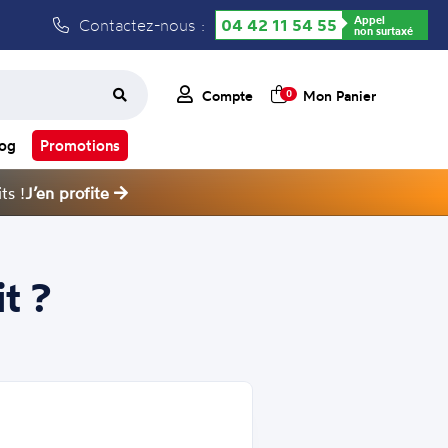
Appel
Contactez-nous :
04 42 11 54 55
non surtaxé
Compte
Mon Panier
0
log
Promotions
ts !
J’en profite
t ?