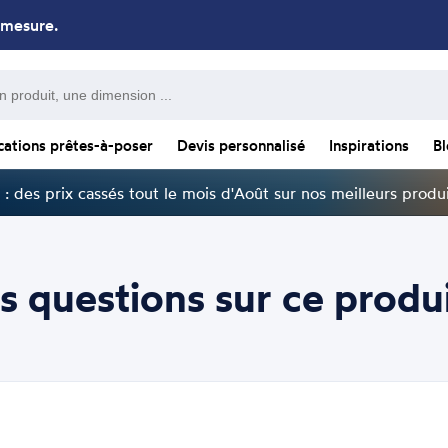
 mesure.
cations prêtes-à-poser
Devis personnalisé
Inspirations
B
: des prix cassés tout le mois d'Août sur nos meilleurs produi
s questions sur ce produi