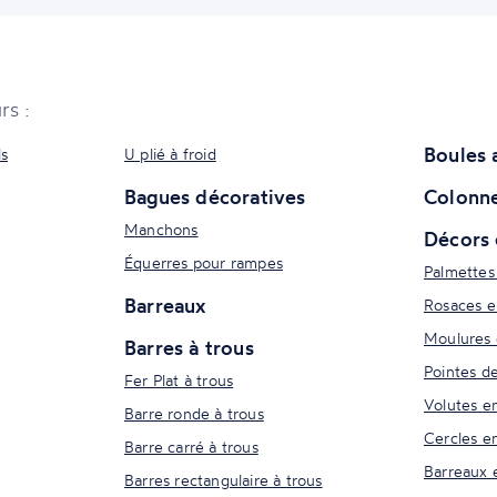
rs :
Boules 
ls
U plié à froid
Bagues décoratives
Colonne
Manchons
Décors 
Équerres pour rampes
Palmettes
Barreaux
Rosaces e
Moulures 
Barres à trous
Pointes d
Fer Plat à trous
Volutes e
Barre ronde à trous
Cercles e
Barre carré à trous
Barreaux 
Barres rectangulaire à trous