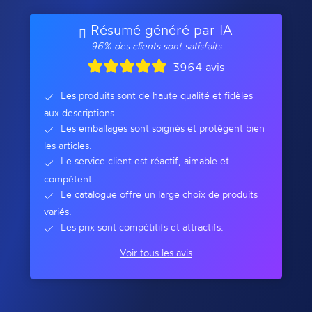
Résumé généré par IA
96% des clients sont satisfaits
3964 avis
Les produits sont de haute qualité et fidèles
aux descriptions.
Les emballages sont soignés et protègent bien
les articles.
Le service client est réactif, aimable et
compétent.
Le catalogue offre un large choix de produits
variés.
Les prix sont compétitifs et attractifs.
Voir tous les avis