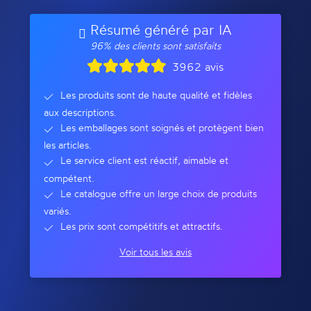
Résumé généré par IA
96% des clients sont satisfaits
3962 avis
Les produits sont de haute qualité et fidèles
aux descriptions.
Les emballages sont soignés et protègent bien
les articles.
Le service client est réactif, aimable et
compétent.
Le catalogue offre un large choix de produits
variés.
Les prix sont compétitifs et attractifs.
Voir tous les avis