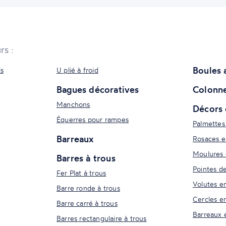
rs :
Boules 
ls
U plié à froid
Bagues décoratives
Colonne
Manchons
Décors 
Équerres pour rampes
Palmettes
Barreaux
Rosaces e
Moulures 
Barres à trous
Pointes d
Fer Plat à trous
Volutes e
Barre ronde à trous
Cercles e
Barre carré à trous
Barreaux 
Barres rectangulaire à trous