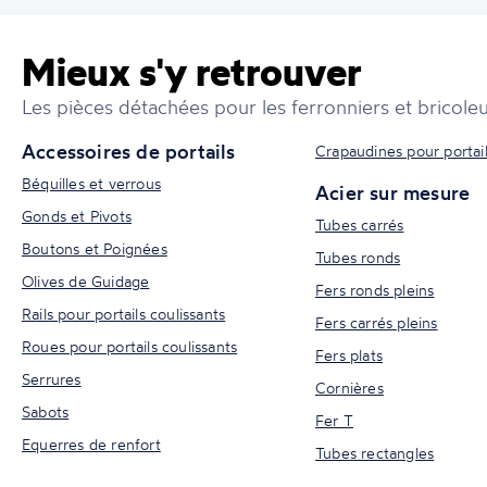
Mieux s'y retrouver
Les pièces détachées pour les ferronniers et bricoleu
Accessoires de portails
Crapaudines pour portai
Béquilles et verrous
Acier sur mesure
Gonds et Pivots
Tubes carrés
Boutons et Poignées
Tubes ronds
Olives de Guidage
Fers ronds pleins
Rails pour portails coulissants
Fers carrés pleins
Roues pour portails coulissants
Fers plats
Serrures
Cornières
Sabots
Fer T
Equerres de renfort
Tubes rectangles