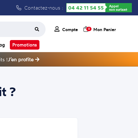
Appel
Contactez-nous :
04 42 11 54 55
non surtaxé
Compte
Mon Panier
0
log
Promotions
ts !
J’en profite
t ?