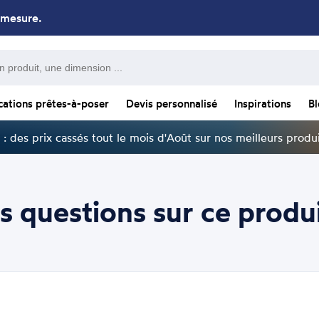
 mesure.
cations prêtes-à-poser
Devis personnalisé
Inspirations
B
: des prix cassés tout le mois d'Août sur nos meilleurs produi
s questions sur ce produi