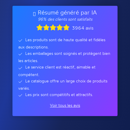
Résumé généré par IA
96% des clients sont satisfaits
3964 avis
Les produits sont de haute qualité et fidèles
aux descriptions.
Les emballages sont soignés et protègent bien
les articles.
Le service client est réactif, aimable et
compétent.
Le catalogue offre un large choix de produits
variés.
Les prix sont compétitifs et attractifs.
Voir tous les avis