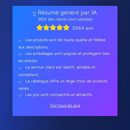
Résumé généré par IA
96% des clients sont satisfaits
3964 avis
Les produits sont de haute qualité et fidèles
aux descriptions.
Les emballages sont soignés et protègent bien
les articles.
Le service client est réactif, aimable et
compétent.
Le catalogue offre un large choix de produits
variés.
Les prix sont compétitifs et attractifs.
Voir tous les avis