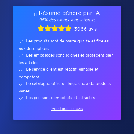
Résumé généré par IA
96% des clients sont satisfaits
3966 avis
Les produits sont de haute qualité et fidèles
aux descriptions.
Les emballages sont soignés et protègent bien
les articles.
Le service client est réactif, aimable et
compétent.
Le catalogue offre un large choix de produits
variés.
Les prix sont compétitifs et attractifs.
Voir tous les avis