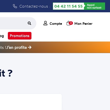
Appel
Contactez-nous :
04 42 11 54 55
non surtaxé
Compte
Mon Panier
0
log
Promotions
ts !
J’en profite
t ?