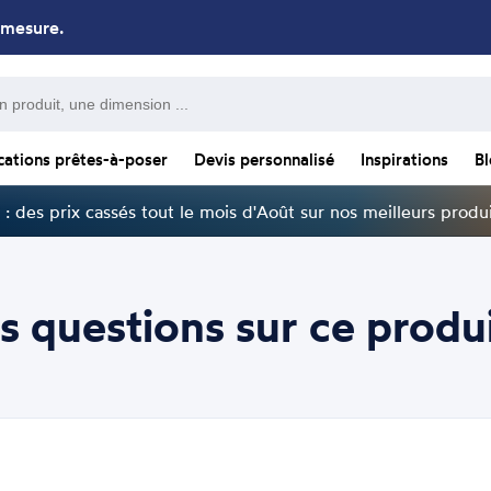
 mesure.
cations prêtes-à-poser
Devis personnalisé
Inspirations
B
: des prix cassés tout le mois d'Août sur nos meilleurs produi
s questions sur ce produi