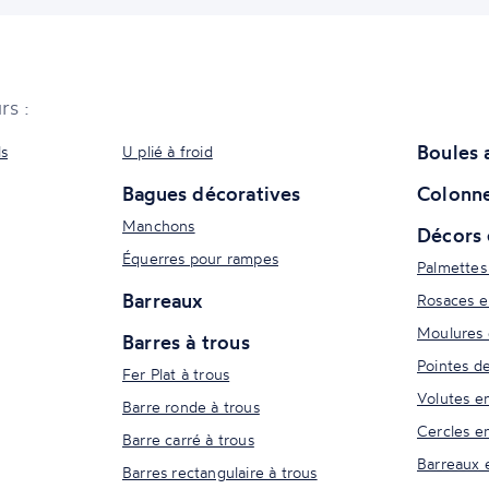
rs :
Boules 
ls
U plié à froid
Bagues décoratives
Colonne
Manchons
Décors 
Équerres pour rampes
Palmettes
Barreaux
Rosaces e
Moulures 
Barres à trous
Pointes d
Fer Plat à trous
Volutes e
Barre ronde à trous
Cercles e
Barre carré à trous
Barreaux 
Barres rectangulaire à trous