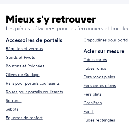
Mieux s'y retrouver
Les pièces détachées pour les ferronniers et bricoleu
Accessoires de portails
Crapaudines pour portai
Béquilles et verrous
Acier sur mesure
Gonds et Pivots
Tubes carrés
Boutons et Poignées
Tubes ronds
Olives de Guidage
Fers ronds pleins
Rails pour portails coulissants
Fers carrés pleins
Roues pour portails coulissants
Fers plats
Serrures
Cornières
Sabots
Fer T
Equerres de renfort
Tubes rectangles