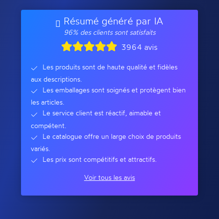
Résumé généré par IA
96% des clients sont satisfaits
3964 avis
Les produits sont de haute qualité et fidèles
aux descriptions.
Les emballages sont soignés et protègent bien
les articles.
Le service client est réactif, aimable et
compétent.
Le catalogue offre un large choix de produits
variés.
Les prix sont compétitifs et attractifs.
Voir tous les avis