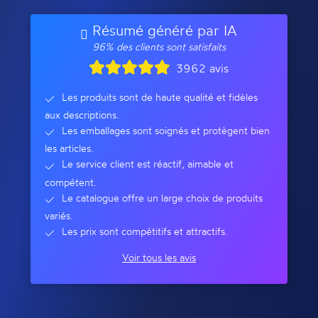
Résumé généré par IA
96% des clients sont satisfaits
3962 avis
Les produits sont de haute qualité et fidèles
aux descriptions.
Les emballages sont soignés et protègent bien
les articles.
Le service client est réactif, aimable et
compétent.
Le catalogue offre un large choix de produits
variés.
Les prix sont compétitifs et attractifs.
Voir tous les avis