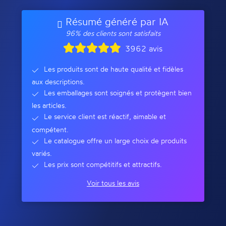
Résumé généré par IA
96% des clients sont satisfaits
3962 avis
Les produits sont de haute qualité et fidèles
aux descriptions.
Les emballages sont soignés et protègent bien
les articles.
Le service client est réactif, aimable et
compétent.
Le catalogue offre un large choix de produits
variés.
Les prix sont compétitifs et attractifs.
Voir tous les avis