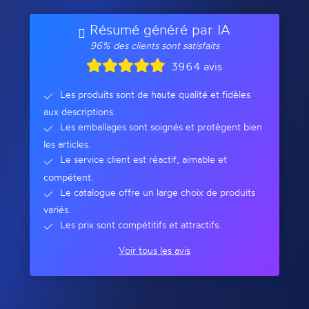
Résumé généré par IA
96% des clients sont satisfaits
3964 avis
Les produits sont de haute qualité et fidèles
aux descriptions.
Les emballages sont soignés et protègent bien
les articles.
Le service client est réactif, aimable et
compétent.
Le catalogue offre un large choix de produits
variés.
Les prix sont compétitifs et attractifs.
Voir tous les avis