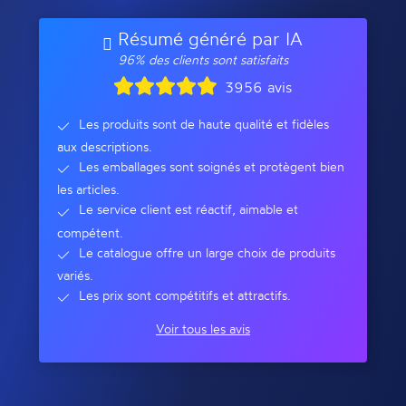
Résumé généré par IA
96% des clients sont satisfaits
3956 avis
Les produits sont de haute qualité et fidèles
aux descriptions.
Les emballages sont soignés et protègent bien
les articles.
Le service client est réactif, aimable et
compétent.
Le catalogue offre un large choix de produits
variés.
Les prix sont compétitifs et attractifs.
Voir tous les avis