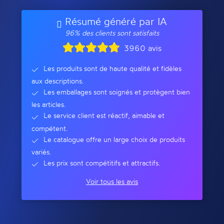
Résumé généré par IA
96% des clients sont satisfaits
3960 avis
Les produits sont de haute qualité et fidèles
aux descriptions.
Les emballages sont soignés et protègent bien
les articles.
Le service client est réactif, aimable et
compétent.
Le catalogue offre un large choix de produits
variés.
Les prix sont compétitifs et attractifs.
Voir tous les avis