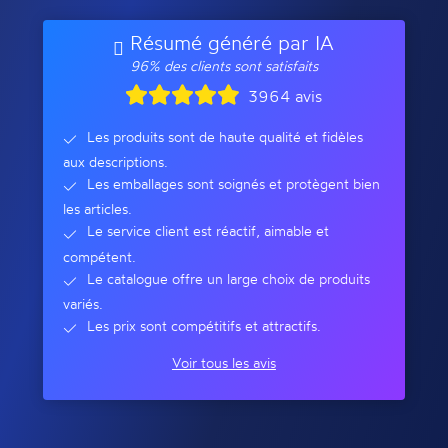
Résumé généré par IA
96% des clients sont satisfaits
3964 avis
Les produits sont de haute qualité et fidèles
aux descriptions.
Les emballages sont soignés et protègent bien
les articles.
Le service client est réactif, aimable et
compétent.
Le catalogue offre un large choix de produits
variés.
Les prix sont compétitifs et attractifs.
Voir tous les avis