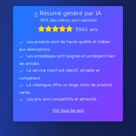
Résumé généré par IA
96% des clients sont satisfaits
3962 avis
Les produits sont de haute qualité et fidèles
aux descriptions.
Les emballages sont soignés et protègent bien
les articles.
Le service client est réactif, aimable et
compétent.
Le catalogue offre un large choix de produits
variés.
Les prix sont compétitifs et attractifs.
Voir tous les avis