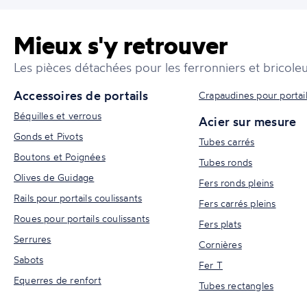
Mieux s'y retrouver
Les pièces détachées pour les ferronniers et bricoleu
Accessoires de portails
Crapaudines pour portai
Béquilles et verrous
Acier sur mesure
Gonds et Pivots
Tubes carrés
Boutons et Poignées
Tubes ronds
Olives de Guidage
Fers ronds pleins
Rails pour portails coulissants
Fers carrés pleins
Roues pour portails coulissants
Fers plats
Serrures
Cornières
Sabots
Fer T
Equerres de renfort
Tubes rectangles