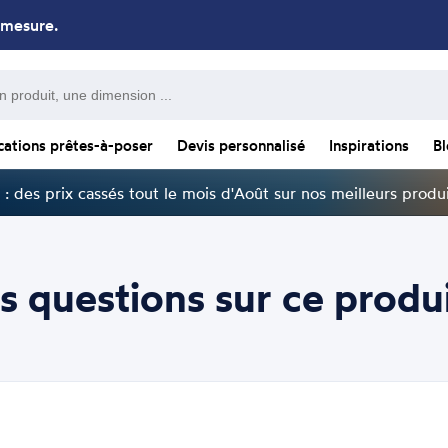
 mesure.
cations prêtes-à-poser
Devis personnalisé
Inspirations
B
: des prix cassés tout le mois d'Août sur nos meilleurs produi
s questions sur ce produi