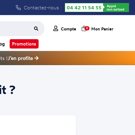
Appel
Contactez-nous :
04 42 11 54 55
non surtaxé
Compte
Mon Panier
0
log
Promotions
ts !
J’en profite
t ?