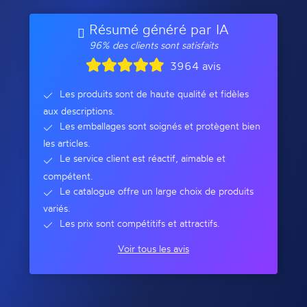
Résumé généré par IA
96% des clients sont satisfaits
3964 avis
Les produits sont de haute qualité et fidèles
aux descriptions.
Les emballages sont soignés et protègent bien
les articles.
Le service client est réactif, aimable et
compétent.
Le catalogue offre un large choix de produits
variés.
Les prix sont compétitifs et attractifs.
Voir tous les avis